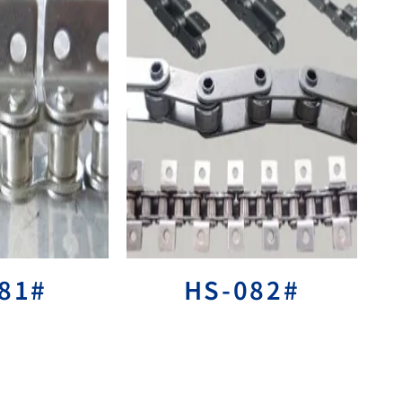
81#
HS-082#