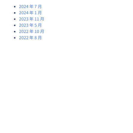
2024 年 7 月
2024 年 1 月
2023 年 11 月
2023 年 5 月
2022 年 10 月
2022 年 8 月
快速導覽
網帶/網鏈
鏈板
公司簡
客製化鏈條系
介
鏈結網
沖孔鏈板
列
產品應
網帶
不鏽鋼鏈
平頂鏈系列
用
板
螺旋網帶
油炸盒系列
最新消
塑膠鏈板
眼鏡網帶
馬蹄鏈系列
息
乙型網帶
鏈輪系列
客製化
長城網帶